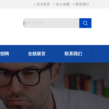
设为首页
加入收藏
联系我们
才招聘
在线留言
联系我们
才招聘
在线留言
联系我们