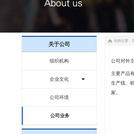
你的位置：
关于公司
组织机构
公司对外
主要产品
企业文化
生产线、
家。
公司环境
公司业务