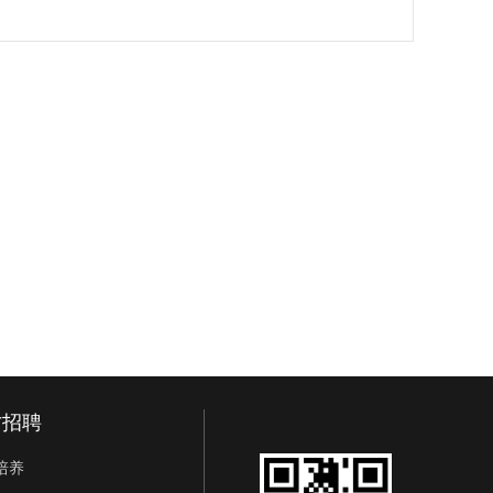
才招聘
培养